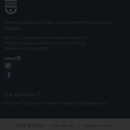
Centre d’expertise et de recherche en infrastructures
urbaines
999, boul. de Maisonneuve Ouest, bureau 1620
Montréal (Québec) H3A 3L4, case postale 25
Téléphone:
514 848-9885
Une question ?
Contactez l'équipe et le réseau d’experts
Contactez‑nous
!
2026 © CERIU
|
Plan de site
|
Support web et