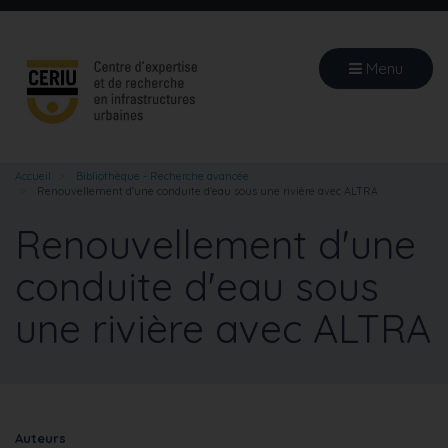
Aller
au
contenu
Menu
principal
Accueil
Bibliothèque - Recherche avancée
Renouvellement d'une conduite d'eau sous une rivière avec ALTRA
Renouvellement d'une
conduite d'eau sous
une rivière avec ALTRA
Auteurs