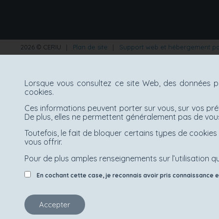
2026 © CERIU
|
Plan de site
|
Support web et hébergement p
Lorsque vous consultez ce site Web, des données pe
cookies.
Ces informations peuvent porter sur vous, sur vos pré
De plus, elles ne permettent généralement pas de vous
Toutefois, le fait de bloquer certains types de cooki
vous offrir.
Pour de plus amples renseignements sur l’utilisation qu
En cochant cette case, je reconnais avoir pris connaissance et 
Accepter