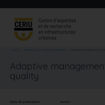
Aller
au
contenu
principal
Accueil
Bibliothèque - Recherche avancée
Adaptive management of water
Adaptive management o
quality
Date de publication
Auteur