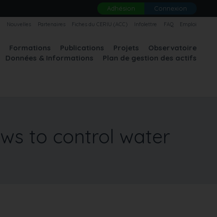
Adhésion
Connexion
U
Nouvelles
Partenaires
Fiches du CERIU (ACC)
Infolettre
FAQ
Emploi
A
Formations
Publications
Projets
Observatoire
Données & Informations
Plan de gestion des actifs
ws to control water