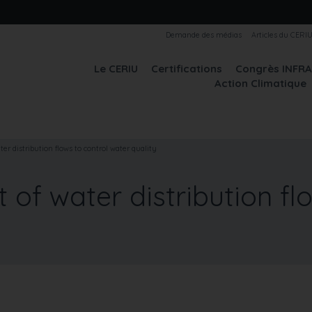
Demande des médias
Articles du CERI
Le CERIU
Certifications
Congrès INFR
Action Climatique
 distribution flows to control water quality
f water distribution flo