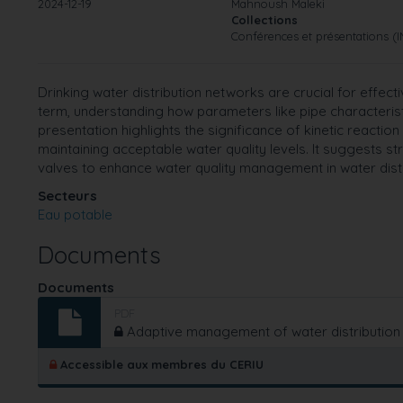
2024-12-19
Mahnoush Maleki
Collections
Conférences et présentations (
Drinking water distribution networks are crucial for effec
term, understanding how parameters like pipe characteristi
presentation highlights the significance of kinetic reaction
maintaining acceptable water quality levels. It suggests st
valves to enhance water quality management in water dist
Secteurs
Eau potable
Documents
Documents
PDF
Adaptive management of water distribution f
Accessible aux membres du CERIU