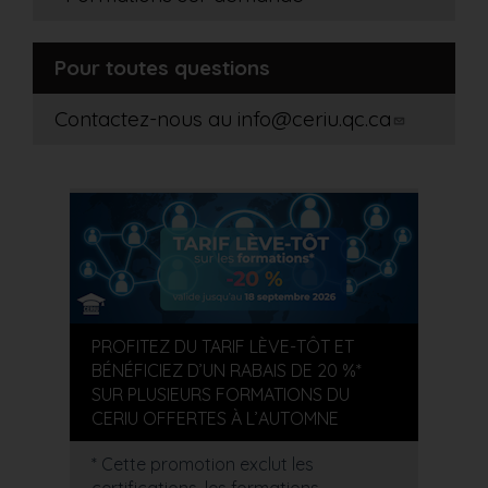
Pour toutes questions
Contactez-nous au
info@ceriu.qc.ca
PROFITEZ DU TARIF LÈVE-TÔT ET
BÉNÉFICIEZ D’UN RABAIS DE 20 %*
SUR PLUSIEURS FORMATIONS DU
CERIU OFFERTES À L’AUTOMNE
* Cette promotion exclut les
certifications, les formations