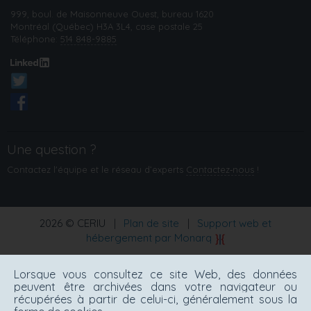
999, boul. de Maisonneuve Ouest, bureau 1620
Montréal (Québec) H3A 3L4, case postale 25
Téléphone:
514 848-9885
Une question ?
Contactez l'équipe et le réseau d’experts
Contactez‑nous
!
2026 © CERIU
|
Plan de site
|
Support web et
hébergement par Monarq
Lorsque vous consultez ce site Web, des données
peuvent être archivées dans votre navigateur ou
récupérées à partir de celui-ci, généralement sous la