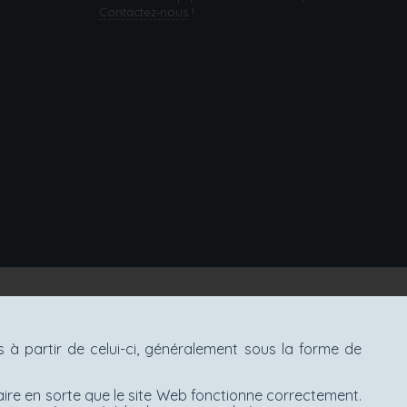
Contactez‑nous
!
à partir de celui-ci, généralement sous la forme de
aire en sorte que le site Web fonctionne correctement.