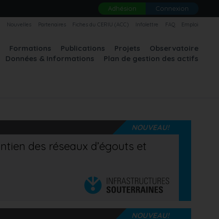
Adhésion
Connexion
U
Nouvelles
Partenaires
Fiches du CERIU (ACC)
Infolettre
FAQ
Emploi
A
Formations
Publications
Projets
Observatoire
Données & Informations
Plan de gestion des actifs
NOUVEAU!
intien des réseaux d’égouts et
NOUVEAU!