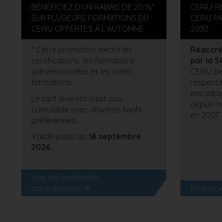
BÉNÉFICIEZ D’UN RABAIS DE 20 %*
CERIU! 
SUR PLUSIEURS FORMATIONS DU
CERIU P
CERIU OFFERTES À L’AUTOMNE
2030
* Cette promotion exclut les
Réaccréd
certifications, les formations
par la 
subventionnées et les vidéo
CERIU pe
formations.
respecte
encadran
Le tarif lève-tôt n'est pas
depuis s
cumulable avec d'autres tarifs
en 2007.
préférentiels.
Valide jusqu'au
18 septembre
2026.
Voir les formations
participantes
En savoi