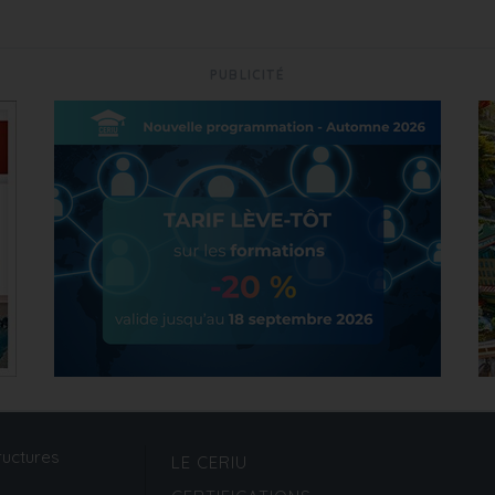
PUBLICITÉ
ructures
LE CERIU