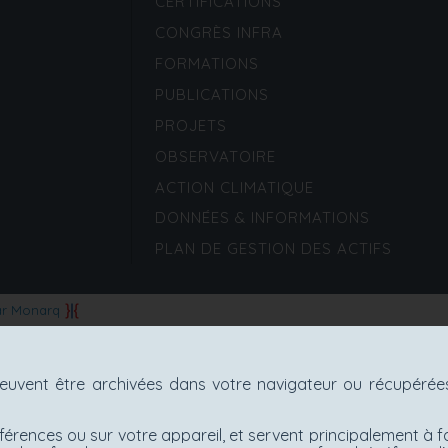
CERTIFICATIONS
CONGRÈS INFRA
FORMATIONS
PUBLICATIONS
PROJETS
OBSERVATOIRE
ACTION CLIMATIQUE
DONNÉES & INFORMATIONS
PLAN DE GESTION DES ACTIFS
ar Monarq
uvent être archivées dans votre navigateur ou récupérées 
férences ou sur votre appareil, et servent principalement à f