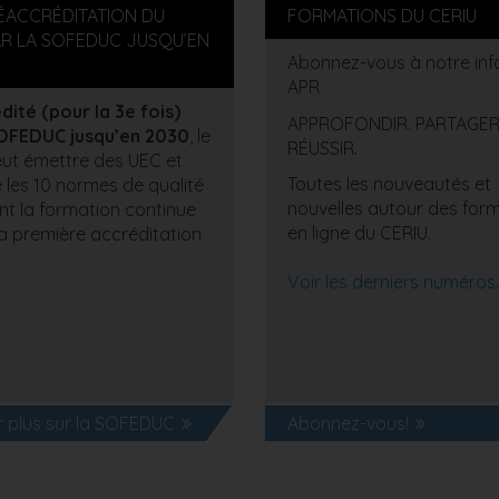
RÉACCRÉDITATION DU
FORMATIONS DU CERIU
AR LA SOFEDUC JUSQU’EN
Abonnez-vous à notre info
APR
ité (pour la 3e fois)
APPROFONDIR. PARTAGER
SOFEDUC jusqu’en 2030
, le
RÉUSSIR.
ut émettre des UEC et
Toutes les nouveautés et
 les 10 normes de qualité
nouvelles autour des for
t la formation continue
en ligne du CERIU.
a première accréditation
Voir les derniers numéros.
r plus sur la SOFEDUC
Abonnez-vous!