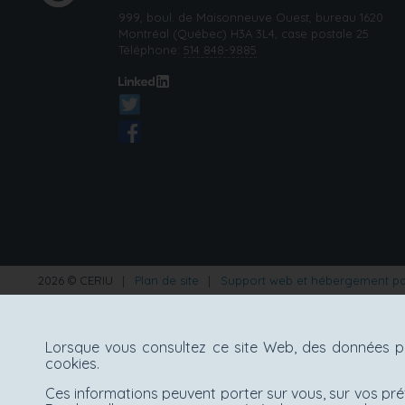
999, boul. de Maisonneuve Ouest, bureau 1620
Montréal (Québec) H3A 3L4, case postale 25
Téléphone:
514 848-9885
2026 © CERIU
|
Plan de site
|
Support web et hébergement p
Lorsque vous consultez ce site Web, des données pe
cookies.
Ces informations peuvent porter sur vous, sur vos pré