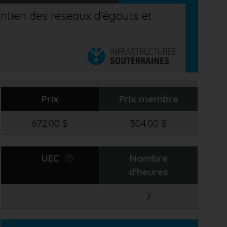
intien des réseaux d’égouts et
Prix
Prix membre
672.00 $
504.00 $
UEC
Nombre
d'heures
7