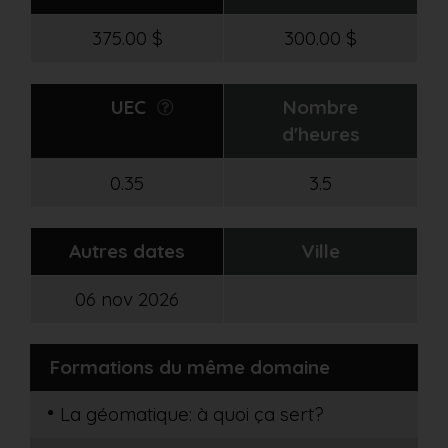
375.00 $
300.00 $
UEC
Nombre
d'heures
0.35
3.5
Autres dates
Ville
06 nov 2026
Formations du même domaine
La géomatique: à quoi ça sert?