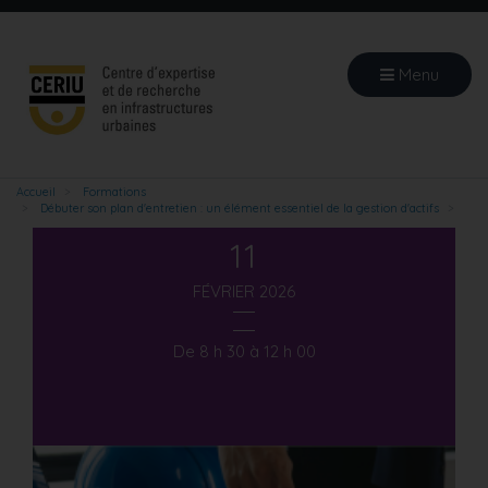
Aller
au
contenu
Menu
principal
Accueil
Formations
Débuter son plan d'entretien : un élément essentiel de la gestion d'actifs
11
FÉVRIER 2026
De 8 h 30 à 12 h 00