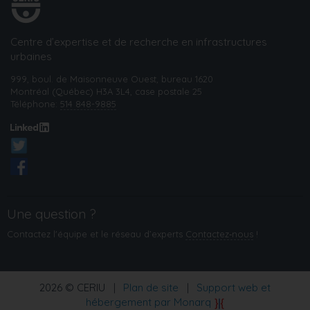
Centre d’expertise et de recherche en infrastructures
urbaines
999, boul. de Maisonneuve Ouest, bureau 1620
Montréal (Québec) H3A 3L4, case postale 25
Téléphone:
514 848-9885
Une question ?
Contactez l'équipe et le réseau d’experts
Contactez‑nous
!
2026 © CERIU
|
Plan de site
|
Support web et
hébergement par Monarq