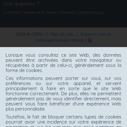
Une question ?
Contactez l'équipe et le réseau d’experts
Contactez‑nous
!
2026 © CERIU
|
Plan de site
|
Support web et
hébergement par Monarq
Lorsque vous consultez ce site Web, des données
peuvent être archivées dans votre navigateur ou
récupérées à partir de celui-ci, généralement sous la
forme de cookies.
Ces informations peuvent porter sur vous, sur vos
préférences ou sur votre appareil, et servent
principalement à faire en sorte que le site Web
fonctionne correctement. De plus, elles ne permettent
généralement pas de vous identifier directement, mais
peuvent vous faire bénéficier d'une expérience Web
plus personnalisée.
Toutefois, le fait de bloquer certains types de cookies
pourrait avoir une incidence sur votre expérience de
navigation et sur les services que nous sommes en