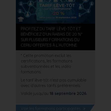
PROFITEZ DU TARIF LÈVE-TÔT ET
BÉNÉFICIEZ D’UN RABAIS DE 20 %*
SUR PLUSIEURS FORMATIONS DU
CERIU OFFERTES À L’AUTOMNE
* Cette promotion exclut les
certifications, les formations
subventionnées et les vidéo
formations.
Le tarif lève-tôt n'est pas cumulable
avec d'autres tarifs préférentiels.
Valide jusqu'au
18 septembre 2026.
Voir les formations participantes