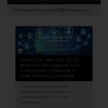
Contactez-nous au
info@ceriu.qc.ca
PROFITEZ DU TARIF LÈVE-TÔT ET
BÉNÉFICIEZ D’UN RABAIS DE 20 %*
SUR PLUSIEURS FORMATIONS DU
CERIU OFFERTES À L’AUTOMNE
* Cette promotion exclut les
certifications, les formations
subventionnées et les vidéo
formations.