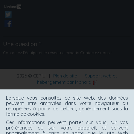
Une question ?
Contactez l'équipe et le réseau d’experts
Contactez‑nous
!
2026 © CERIU
|
Plan de site
|
Support web et
hébergement par Monarq
Lorsque vous consultez ce site Web, des données
peuvent être archivées dans votre navigateur ou
récupérées à partir de celui-ci, généralement sous la
forme de cookies.
Ces informations peuvent porter sur vous, sur vos
préférences ou sur votre appareil, et servent
principalement à faire en sorte que le site Web