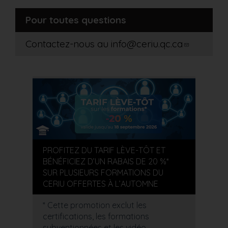
Pour toutes questions
Contactez-nous au
info@ceriu.qc.ca
PROFITEZ DU TARIF LÈVE-TÔT ET
BÉNÉFICIEZ D’UN RABAIS DE 20 %*
SUR PLUSIEURS FORMATIONS DU
CERIU OFFERTES À L’AUTOMNE
* Cette promotion exclut les
certifications, les formations
subventionnées et les vidéo