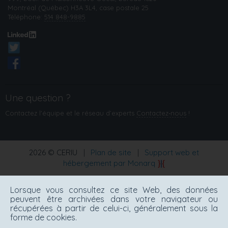
Montréal (Québec) H3A 3L4, case postale 25
Téléphone:
514 848-9885
Une question ?
Contactez l'équipe et le réseau d’experts
Contactez‑nous
!
2026 © CERIU
|
Plan de site
|
Support web et
hébergement par Monarq
Lorsque vous consultez ce site Web, des données
peuvent être archivées dans votre navigateur ou
récupérées à partir de celui-ci, généralement sous la
forme de cookies.