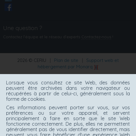
Une question ?
Contactez l'équipe et le réseau d’experts
Contactez‑nous
!
2026 © CERIU
|
Plan de site
|
Support web et
hébergement par Monarq
Lorsque vous consultez ce site Web, des données
peuvent être archivées dans votre navigateur ou
récupérées à partir de celui-ci, généralement sous la
forme de cookies.
Ces informations peuvent porter sur vous, sur vos
préférences ou sur votre appareil, et servent
principalement à faire en sorte que le site Web
fonctionne correctement. De plus, elles ne permettent
généralement pas de vous identifier directement, mais
peuvent vous faire bénéficier d'une expérience Web