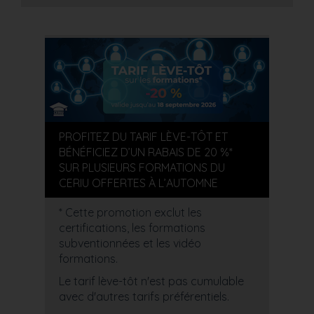
PROFITEZ DU TARIF LÈVE-TÔT ET
BÉNÉFICIEZ D’UN RABAIS DE 20 %*
SUR PLUSIEURS FORMATIONS DU
CERIU OFFERTES À L’AUTOMNE
* Cette promotion exclut les
certifications, les formations
subventionnées et les vidéo
formations.
Le tarif lève-tôt n'est pas cumulable
avec d'autres tarifs préférentiels.