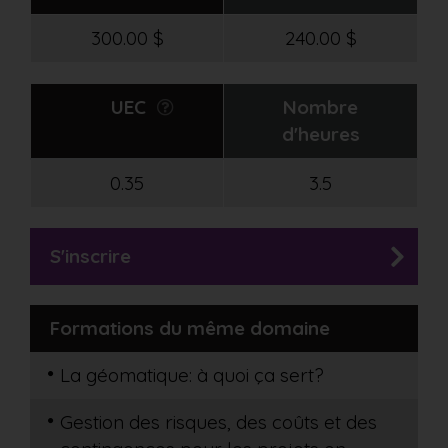
300.00 $
240.00 $
UEC
Nombre
d'heures
0.35
3.5
S'inscrire
Formations du même domaine
La géomatique: à quoi ça sert?
Gestion des risques, des coûts et des