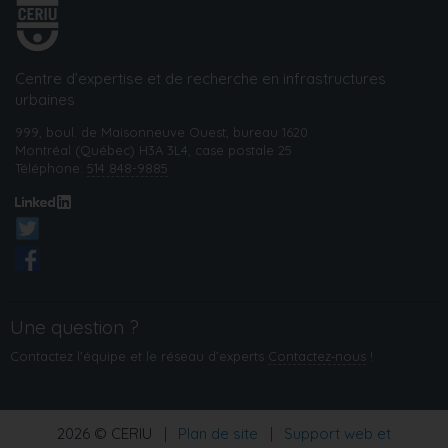
Centre d’expertise et de recherche en infrastructures
urbaines
999, boul. de Maisonneuve Ouest, bureau 1620
Montréal (Québec) H3A 3L4, case postale 25
Téléphone:
514 848-9885
Une question ?
Contactez l'équipe et le réseau d’experts
Contactez‑nous
!
2026 © CERIU
|
Plan de site
|
Support web et