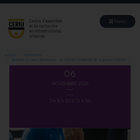
Aller
au
contenu
Menu
principal
Accueil
Formations
Débuter son plan d'entretien : un élément essentiel de la gestion d'actifs
06
NOVEMBRE 2026
De 8 h 30 à 12 h 00