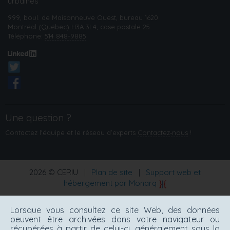
urbaines
999, boul. de Maisonneuve Ouest, bureau 1620
Montréal (Québec) H3A 3L4, case postale 25
Téléphone:
514 848-9885
Une question ?
Contactez l'équipe et le réseau d’experts
Contactez‑nous
!
2026 © CERIU
|
Plan de site
|
Support web et
hébergement par Monarq
Lorsque vous consultez ce site Web, des données
peuvent être archivées dans votre navigateur ou
récupérées à partir de celui-ci, généralement sous la