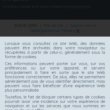
Contactez l'équipe et le réseau d’experts
Contactez‑nous
!
2026 © CERIU
|
Plan de site
|
Support web et
hébergement par Monarq
Lorsque vous consultez ce site Web, des données
peuvent être archivées dans votre navigateur ou
récupérées à partir de celui-ci, généralement sous la
forme de cookies.
Ces informations peuvent porter sur vous, sur vos
préférences ou sur votre appareil, et servent
principalement à faire en sorte que le site Web
fonctionne correctement. De plus, elles ne permettent
généralement pas de vous identifier directement, mais
peuvent vous faire bénéficier d'une expérience Web
plus personnalisée.
Toutefois, le fait de bloquer certains types de cookies
pourrait avoir une incidence sur votre expérience de
navigation et sur les services que nous sommes en