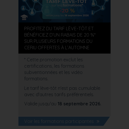
PROFITEZ DU TARIF LÈVE-TÔT ET
BÉNÉFICIEZ D’UN RABAIS DE 20 %*
SUR PLUSIEURS FORMATIONS DU
CERIU OFFERTES À L’AUTOMNE
* Cette promotion exclut les
certifications, les formations
subventionnées et les vidéo
formations.
Le tarif lève-tôt n'est pas cumulable
avec d'autres tarifs préférentiels.
Valide jusqu'au
18 septembre 2026.
Voir les formations participantes