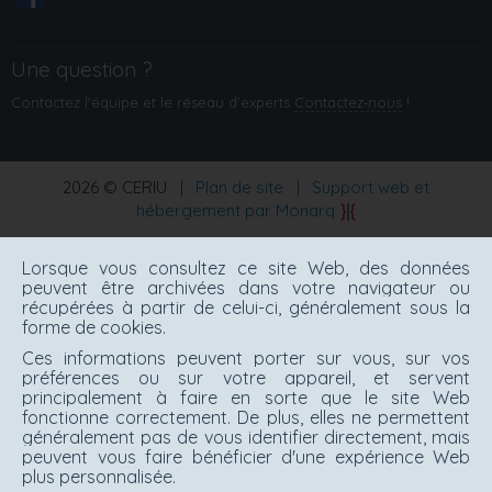
Une question ?
Contactez l'équipe et le réseau d’experts
Contactez‑nous
!
2026 © CERIU
|
Plan de site
|
Support web et
hébergement par Monarq
Lorsque vous consultez ce site Web, des données
peuvent être archivées dans votre navigateur ou
récupérées à partir de celui-ci, généralement sous la
forme de cookies.
Ces informations peuvent porter sur vous, sur vos
préférences ou sur votre appareil, et servent
principalement à faire en sorte que le site Web
fonctionne correctement. De plus, elles ne permettent
généralement pas de vous identifier directement, mais
peuvent vous faire bénéficier d'une expérience Web
plus personnalisée.