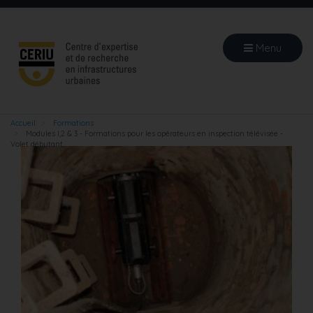
Aller
au
contenu
Menu
principal
Accueil
Formations
Modules I,2 & 3 - Formations pour les opérateurs en inspection télévisée -
Volet débutant