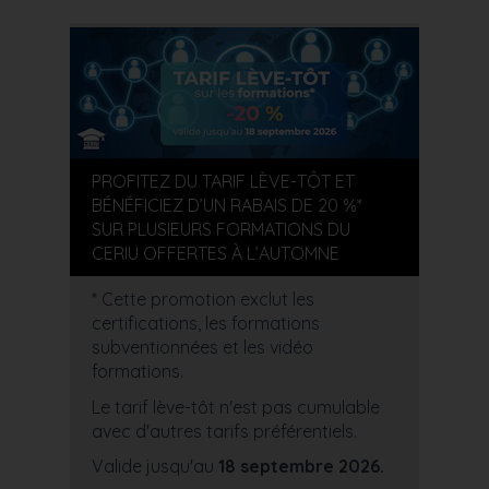
PROFITEZ DU TARIF LÈVE-TÔT ET
BÉNÉFICIEZ D’UN RABAIS DE 20 %*
SUR PLUSIEURS FORMATIONS DU
CERIU OFFERTES À L’AUTOMNE
* Cette promotion exclut les
certifications, les formations
subventionnées et les vidéo
formations.
Le tarif lève-tôt n'est pas cumulable
avec d'autres tarifs préférentiels.
Valide jusqu'au
18 septembre 2026.