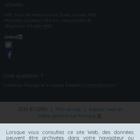
urbaines
999, boul. de Maisonneuve Ouest, bureau 1620
Montréal (Québec) H3A 3L4, case postale 25
Téléphone:
514 848-9885
Une question ?
Contactez l'équipe et le réseau d’experts
Contactez‑nous
!
2026 © CERIU
|
Plan de site
|
Support web et
hébergement par Monarq
Lorsque vous consultez ce site Web, des données
peuvent être archivées dans votre navigateur ou