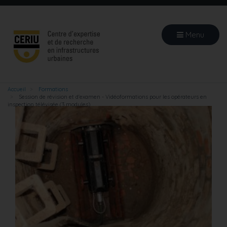
Aller
au
contenu
Menu
principal
Accueil
Formations
Session de révision et d'examen - Vidéoformations pour les opérateurs en
inspection télévisée (3 modules)