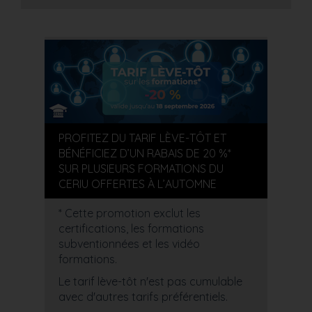
PROFITEZ DU TARIF LÈVE-TÔT ET
BÉNÉFICIEZ D’UN RABAIS DE 20 %*
SUR PLUSIEURS FORMATIONS DU
CERIU OFFERTES À L’AUTOMNE
* Cette promotion exclut les
certifications, les formations
subventionnées et les vidéo
formations.
Le tarif lève-tôt n'est pas cumulable
avec d'autres tarifs préférentiels.