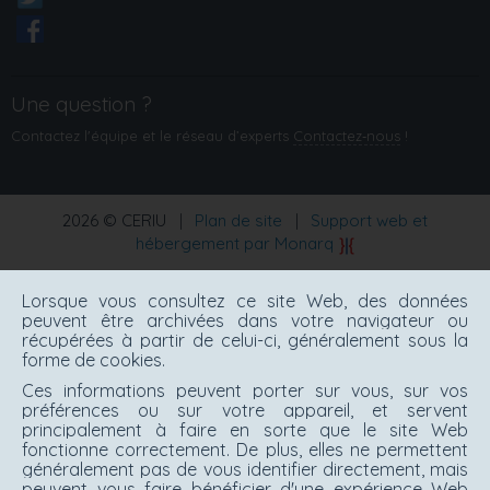
Une question ?
Contactez l'équipe et le réseau d’experts
Contactez‑nous
!
2026 © CERIU
|
Plan de site
|
Support web et
hébergement par Monarq
Lorsque vous consultez ce site Web, des données
peuvent être archivées dans votre navigateur ou
récupérées à partir de celui-ci, généralement sous la
forme de cookies.
Ces informations peuvent porter sur vous, sur vos
préférences ou sur votre appareil, et servent
principalement à faire en sorte que le site Web
fonctionne correctement. De plus, elles ne permettent
généralement pas de vous identifier directement, mais
peuvent vous faire bénéficier d'une expérience Web