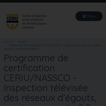
Aller
au
contenu
Menu
principal
Accueil
Projets
Programme de certification CERIU/NASSCO - Inspection télévisée des réseaux
d’égouts, version courante 8.0
Programme de
certification
CERIU/NASSCO -
Inspection télévisée
des réseaux d’égouts,