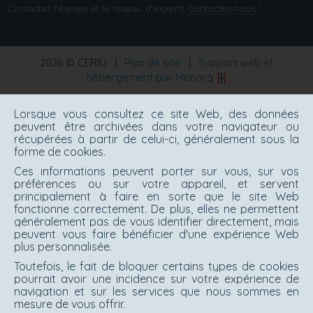
Contactez l'équipe et le réseau d’experts
Contactez‑nous
!
2026 © CERIU
|
Plan de site
|
Support web et
hébergement par Monarq
Lorsque vous consultez ce site Web, des données
peuvent être archivées dans votre navigateur ou
récupérées à partir de celui-ci, généralement sous la
forme de cookies.
Ces informations peuvent porter sur vous, sur vos
préférences ou sur votre appareil, et servent
principalement à faire en sorte que le site Web
fonctionne correctement. De plus, elles ne permettent
généralement pas de vous identifier directement, mais
peuvent vous faire bénéficier d'une expérience Web
plus personnalisée.
Toutefois, le fait de bloquer certains types de cookies
pourrait avoir une incidence sur votre expérience de
navigation et sur les services que nous sommes en
mesure de vous offrir.