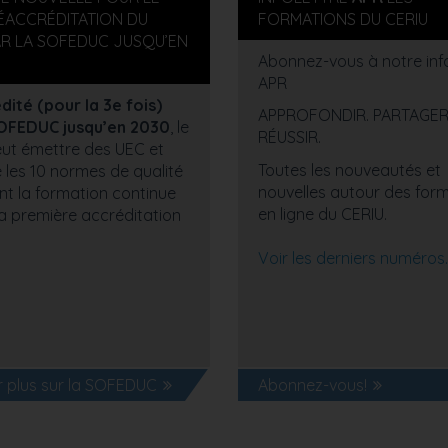
RÉACCRÉDITATION DU
FORMATIONS DU CERIU
AR LA SOFEDUC JUSQU’EN
Abonnez-vous à notre info
APR
ité (pour la 3e fois)
APPROFONDIR. PARTAGER
SOFEDUC jusqu’en 2030
, le
RÉUSSIR.
ut émettre des UEC et
Toutes les nouveautés et
 les 10 normes de qualité
nouvelles autour des for
t la formation continue
en ligne du CERIU.
a première accréditation
Voir les derniers numéros.
r plus sur la SOFEDUC
Abonnez-vous!