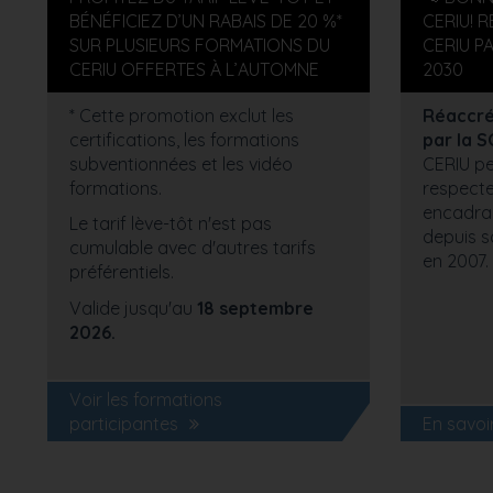
BÉNÉFICIEZ D’UN RABAIS DE 20 %*
CERIU! 
SUR PLUSIEURS FORMATIONS DU
CERIU P
CERIU OFFERTES À L’AUTOMNE
2030
* Cette promotion exclut les
Réaccréd
certifications, les formations
par la 
subventionnées et les vidéo
CERIU pe
formations.
respecte
encadran
Le tarif lève-tôt n'est pas
depuis s
cumulable avec d'autres tarifs
en 2007.
préférentiels.
Valide jusqu'au
18 septembre
2026.
Voir les formations
participantes
En savoi