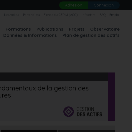
Adhésion
Connexion
U
Nouvelles
Partenaires
Fiches du CERIU (ACC)
Infolettre
FAQ
Emploi
A
Formations
Publications
Projets
Observatoire
Données & Informations
Plan de gestion des actifs
ondamentaux de la gestion des
ures