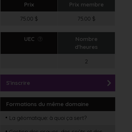
Prix
Prix membre
75.00 $
75.00 $
UEC
Nombre
d'heures
2
S'inscrire
Formations du même domaine
La géomatique: à quoi ça sert?
Gestion des risques, des coûts et des