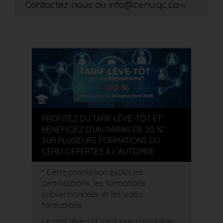
Contactez-nous au
info@ceriu.qc.ca
PROFITEZ DU TARIF LÈVE-TÔT ET
BÉNÉFICIEZ D’UN RABAIS DE 20 %*
SUR PLUSIEURS FORMATIONS DU
CERIU OFFERTES À L’AUTOMNE
* Cette promotion exclut les
certifications, les formations
subventionnées et les vidéo
formations.
Le tarif lève-tôt n'est pas cumulable