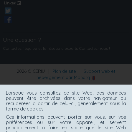
Une question ?
Contactez l'équipe et le réseau d’experts
Contactez‑nous
!
2026 © CERIU
|
Plan de site
|
Support web et
hébergement par Monarq
Lorsque vous consultez ce site Web, des données
peuvent être archivées dans votre navigateur ou
récupérées à partir de celui-ci, généralement sous la
forme de cookies.
Ces informations peuvent porter sur vous, sur vos
préférences ou sur votre appareil, et servent
principalement à faire en sorte que le site Web