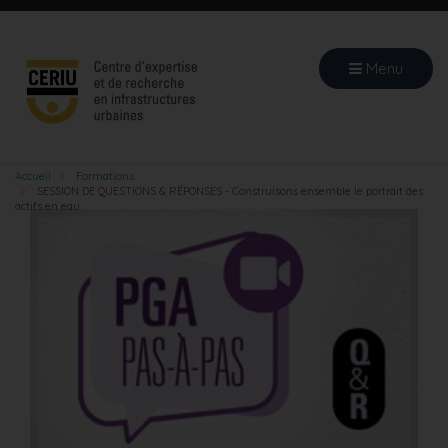
Aller
au
contenu
Menu
principal
Accueil
Formations
SESSION DE QUESTIONS & RÉPONSES - Construisons ensemble le portrait des
actifs en eau