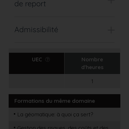
de report
Admissibilité
UEC
Nombre
d'heures
1
Formations du même domaine
La géomatique: à quoi ça sert?
Gestion des risques, des coûts et des