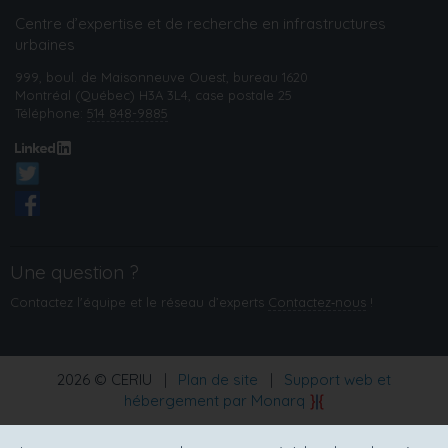
Centre d’expertise et de recherche en infrastructures
urbaines
999, boul. de Maisonneuve Ouest, bureau 1620
Montréal (Québec) H3A 3L4, case postale 25
Téléphone:
514 848-9885
Une question ?
Contactez l'équipe et le réseau d’experts
Contactez‑nous
!
2026 © CERIU
|
Plan de site
|
Support web et
hébergement par Monarq